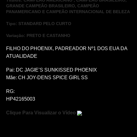
Títulos: CAMPEÃO AMERICANO , CAMPEÃO BRASILEIRO,
GRANDE CAMPEÃO BRASILEIRO, CAMPEÃO
PANAMERICANO E CAMPEÃO INTERNACIONAL DE BELEZA
Tipo: STANDARD PELO CURTO
Variação: PRETO E CASTANHO
FILHO DO PHOENIX, PADREADOR Nº1 DOS EUA DA
ATUALIDADE
Pai: DC JAGIE’S SUNKISSED PHOENIX
Mãe: CH JOY-DENS SPICE GIRL SS
RG:
HP42165003
Clique Para Visualizar o Vídeo