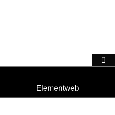
NOSSOS CÃES
Elementweb